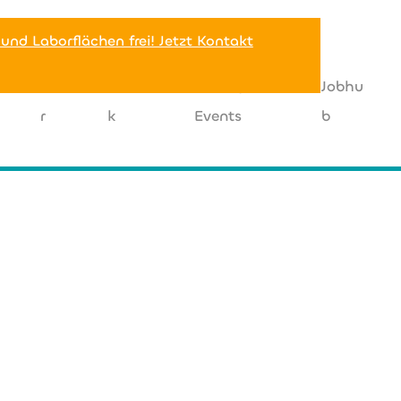
 und Laborflächen frei! Jetzt Kontakt
Miete
Netzwer
News |
Jobhu
r
k
Events
b
+49 (0) 176 21 