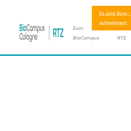
Es sind Büro-
aufnehmen!
Zum
Zum
BioCampus
RTZ