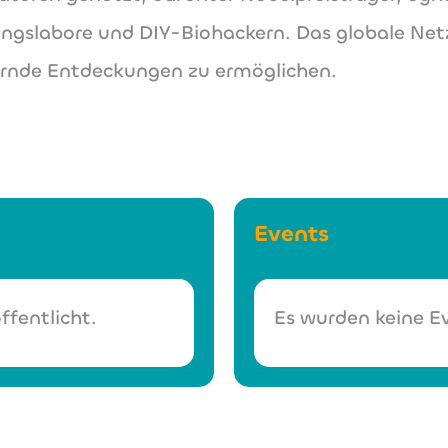
gslabore und DIY-Biohackern. Das globale Net
ernde Entdeckungen zu ermöglichen.
Events
ffentlicht.
Es wurden keine Ev