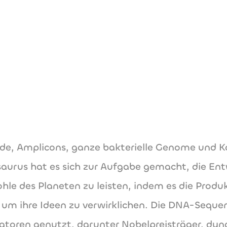
till.matzat@p
www.plasmidsau
de, Amplicons, ganze bakterielle Genome und K
dsaurus hat es sich zur Aufgabe gemacht, die En
e des Planeten zu leisten, indem es die Produkt
um ihre Ideen zu verwirklichen. Die DNA-Seque
atoren genutzt, darunter Nobelpreisträger, dy